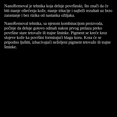
NanoRemoval je tehnika koja deluje površinski, što znači da će
biti manje oštećenja kože, manje iritacije i najbrži rezultati uz brzo
zarastanje i bez rizika od nastanka ožiljaka.
NanoRemoval tehnika, sa njenom kombinacijom proizvoda,
počinje da deluje gotovo odmah nakon prvog prelaza preko
površine stare tetovaže ili trajne šminke. Pigment se kreće kroz
slojeve kože ka površini formirajući blagu koru. Kora će se
pripodno ljuštiti, izbacivajući neželjeni pigment tetovaže ili trajne
šminke.