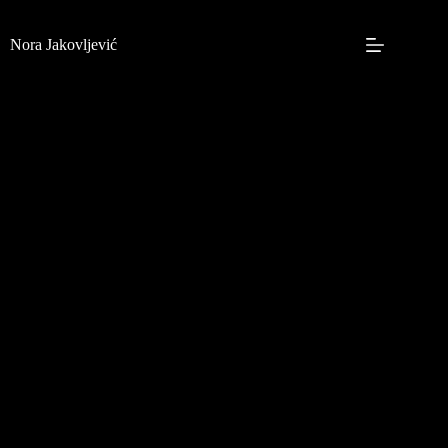
Skip
to
content
Nora Jakovljević