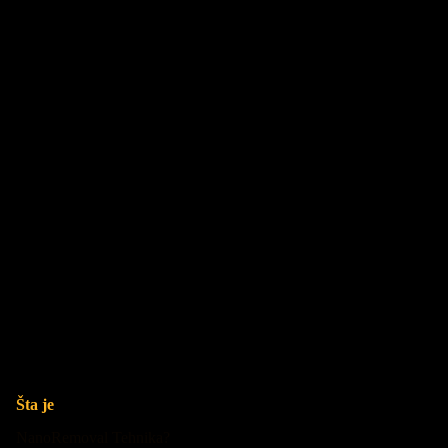
Šta je
NanoRemoval Tehnika?